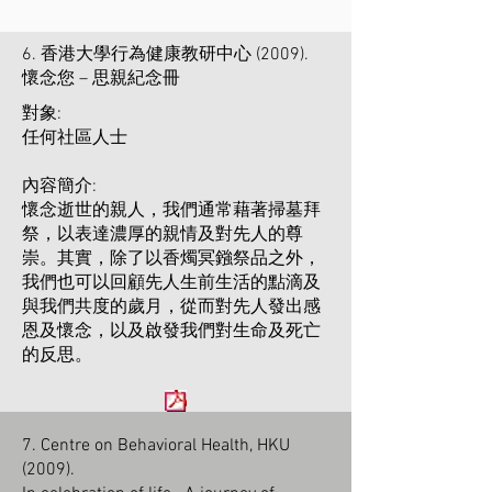
6. 香港大學行為健康教研中心 (2009).
懷念您 – 思親紀念冊
對象:
任何社區人士
內容簡介:
懷念逝世的親人，我們通常藉著掃墓拜
祭，以表達濃厚的親情及對先人的尊
崇。其實，除了以香燭冥鏹祭品之外，
我們也可以回顧先人生前生活的點滴及
與我們共度的歲月，從而對先人發出感
恩及懷念，以及啟發我們對生命及死亡
的反思。
7. Centre on Behavioral Health, HKU
(2009).