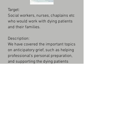
Target:
Social workers, nurses, chaplains etc
who would work with dying patients
and their families.
Description:
We have covered the important topics
on anticipatory grief, such as helping
professional's personal preparation,
and supporting the dying patients
and their family members after the
death. Stimulating reflective
questions and different activities
corresponding to different theories
are provided.
10. Centre on Behavioral Health, HKU
(2008). Training Manual on Bereavement