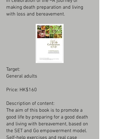
In celebration of life –A journey of
making death preparation and living
with loss and bereavement.
Target:
General adults
Price: HK$160
Description of content:
The aim of this book is to promote a
good life by preparing for a good death
and living with bereavement, based on
the SET and Go empowerment model.
Self-help exercises and real case