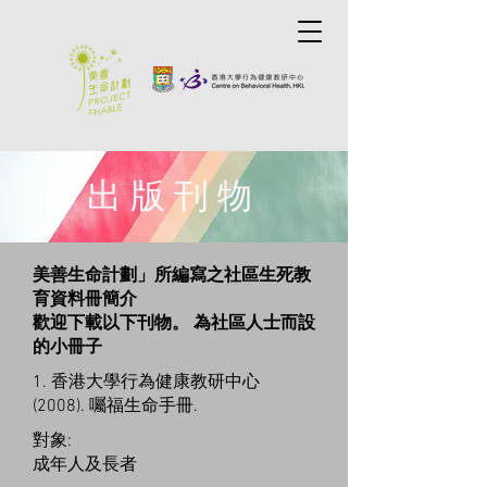
出版刊物
美善生命計劃」所編寫之社區生死教
育資料冊簡介
歡迎下載以下刊物。 為社區人士而設
的小冊子
1. 香港大學行為健康教研中心
(2008). 囑福生命手冊.
對象:
成年人及長者